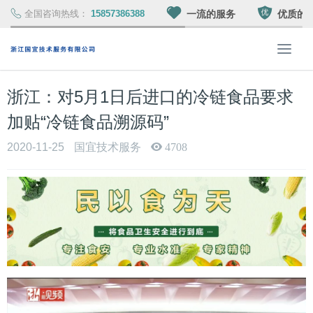
全国咨询热线：
15857386388
一流的服务
优质的
T
o
g
浙江：对5月1日后进口的冷链食品要求
g
l
加贴“冷链食品溯源码”
e
n
2020-11-25
国宜技术服务
4708
a
v
i
g
a
t
i
o
n