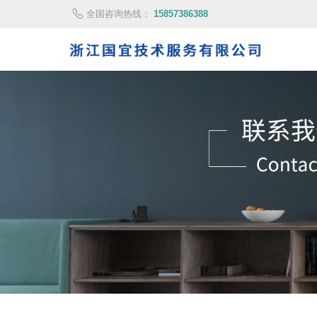
全国咨询热线：
15857386388